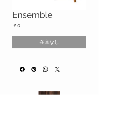
Ensemble
価
￥0
格
在庫なし
企画デザイン・販売
デザインボック
ス
〒111-0035 東京都 台東区 西浅
草
2-16-6 302