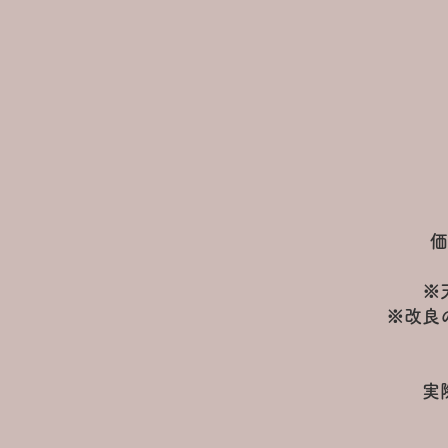
価
※
※改良
実