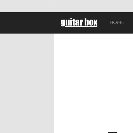
guitar box
HOME