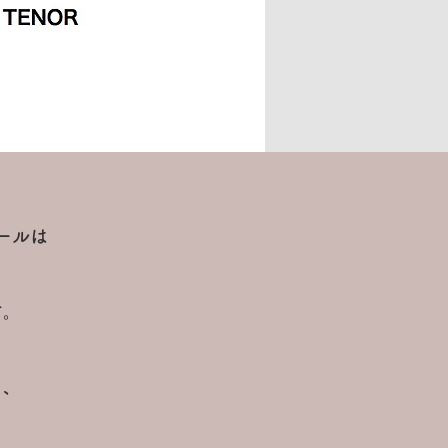
ールは
す。
り、
。