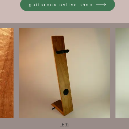
guitarbox online shop
正面